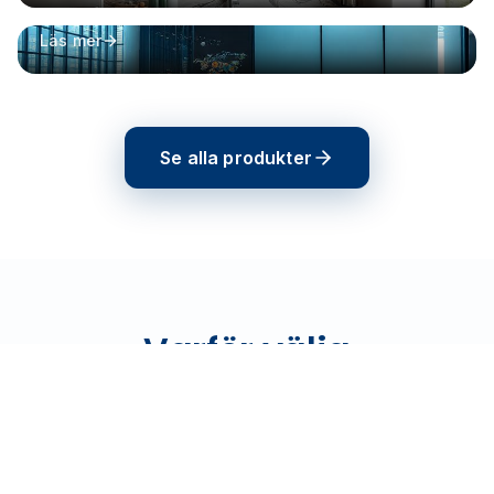
Specialfilms
Antibakteriell, smart film och whiteboard
Läs mer
Se alla produkter
Varför välja
Solfilmsmontage?
Med över 25 års erfarenhet och tusentals nöjda
kunder är vi Sveriges mest anlitade