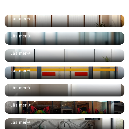
Solskyddsfilm
Sänk värmen upp till 80% och blockera 99% UV-
Läs mer
strålning
Säkerhetsfilm
Certifierad säkerhet mot inbrott och skador
Läs mer
Insynsskydd
Privathet utan att förlora naturligt ljus
Läs mer
Kontrastmarkeringar
BBR-godkända markeringar för glaspartier
Läs mer
Frostad Folie
Elegant mjölkglas-finish för badrum och kontor
Läs mer
Skylt & Dekor
Varumärkesstärkande dekor för fasader
Läs mer
Inredningsfilm
Förnya möbler och ytor utan renovering
Läs mer